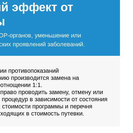
й эффект от
ы
ОР-органов, уменьшение или
ских проявлений заболеваний.
ии противопоказаний
нию производится замена на
отнощении 1:1.
право проводить замену, отмену или
 процедур в зависимости от состояния
х стоимости программы и перечня
входящих в стоимость путевки.