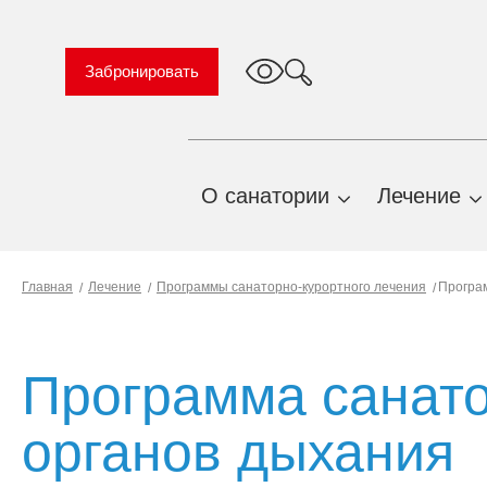
Забронировать
О санатории
Лечение
TravelLine
О нас
Профиль
Главная
Лечение
Программы санаторно-курортного лечения
Програм
Важная информация
Природн
факторы
Правила проживания и
предоставления услуг
Показани
Программа санато
противоп
История санатория
Профиль
органов дыхания
План территории
санаторн
санатория
лечения