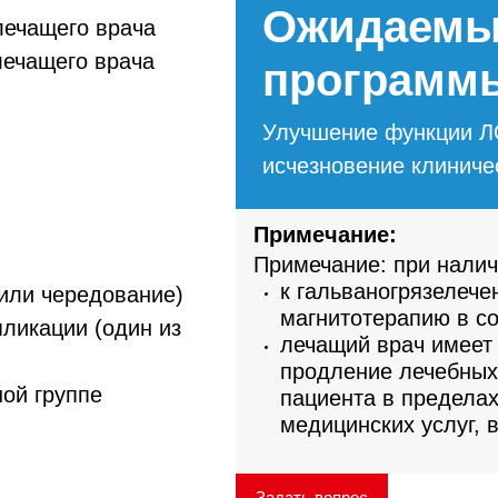
Ожидаемы
лечащего врача
лечащего врача
программ
Улучшение функции Л
исчезновение клиниче
Примечание:
Примечание: при налич
к гальваногрязелече
или чередование)
магнитотерапию в со
пликации (один из
лечащий врач имеет 
продление лечебных
ой группе
пациента в предела
медицинских услуг, 
Задать вопрос