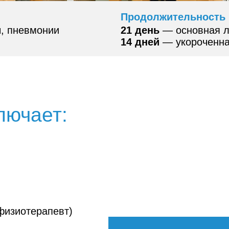
Продолжительность
ы, пневмонии
21 день
— основная л
14 дней
— укороченна
лючает:
физиотерапевт)