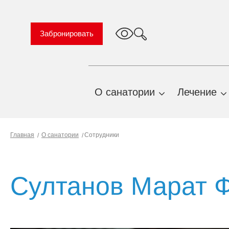
Забронировать
О санатории
Лечение
TravelLine
О нас
Профиль
Главная
О санатории
Сотрудники
Важная информация
Природн
факторы
Правила проживания и
предоставления услуг
Показани
Султанов Марат 
противоп
История санатория
Профиль
План территории
санаторн
санатория
лечения