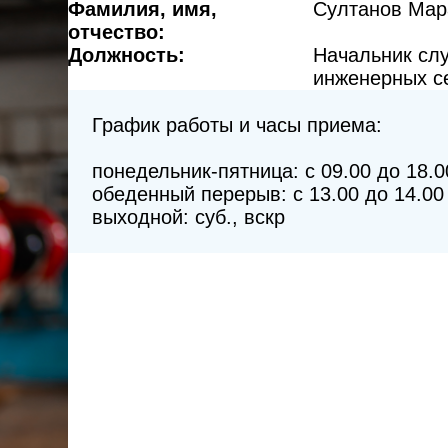
Фамилия, имя,
Султанов Мар
Фото и видеогалерея
отчество:
Должность:
Начальник сл
инженерных с
График работы и часы приема:
понедельник-пятница: с 09.00 до 18.0
обеденный перерыв: с 13.00 до 14.0
выходной: суб., вскр