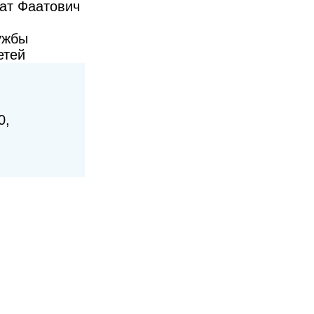
ат Фаатович
ужбы
етей
0,
0