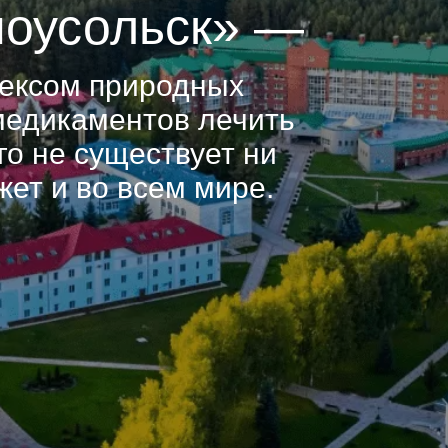
ноусольск» —
Фото и видеогалерея
лексом природных
 медикаментов лечить
го не существует ни
жет и во всем мире.