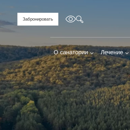
Забронировать
О санатории
Лечение
TravelLine
О нас
Профиль
Важная информация
Природн
факторы
Правила проживания и
предоставления услуг
Показани
противоп
История санатория
Профиль
План территории
санаторн
санатория
лечения