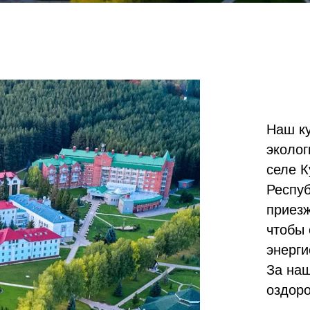
Наш к
эколог
селе К
Респуб
приезж
чтобы 
энерги
За наш
оздор