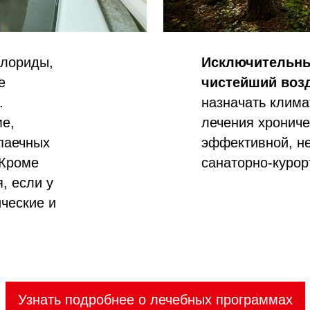
хлориды,
Исключительны
е
чистейший воз
.
назначать клима
ме,
лечения хрониче
паечных
эффективной, н
 Кроме
санаторно-курор
, если у
ческие и
Узнать подробнее о лечебных программах