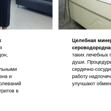
х
Целебная мине
я
сероводородна
дон,
таких лечебных 
души. Процедур
ельными
сердечно-сосуди
вна и
работу надпочеч
болеваний
улучшают обмен 
тритов в