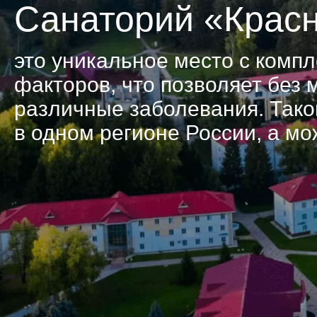
Акции, скидки и
Санаторий «Крас
спецпредложения
Достижения, награды и
дипломы
это уникальное место с комп
факторов, что позволяет без
различные заболевания. Тако
в одном регионе России, а мо