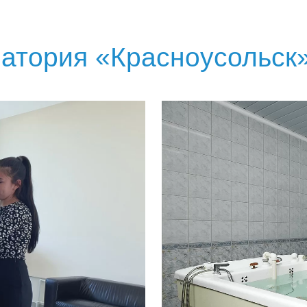
атория «Красноусольск»