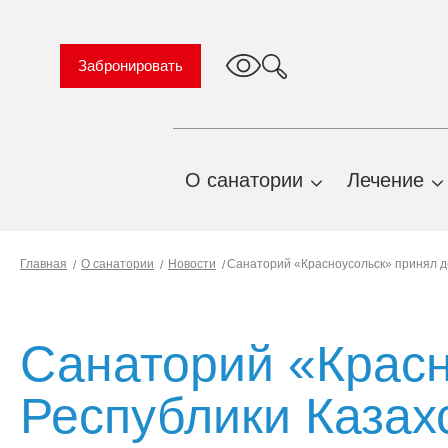
Забронировать
О санатории
Лечение
TravelLine
О нас
Профиль
Главная
О санатории
Новости
Санаторий «Красноусольск» принял де
Важная информация
Природн
факторы
Правила проживания и
предоставления услуг
Показани
Санаторий «Красн
противоп
История санатория
Профиль
Республики Казах
План территории
санаторн
санатория
лечения