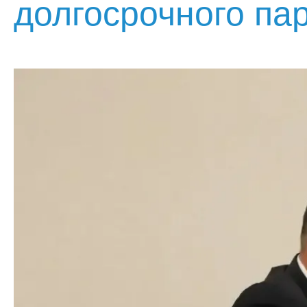
долгосрочного па
Акции, скидки и
спецпредложения
Достижения, награды и
дипломы