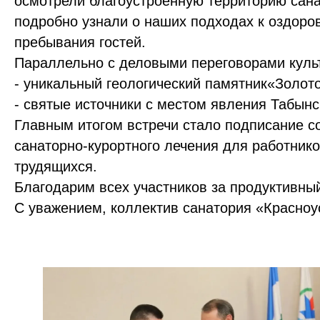
осмотрели благоустроенную территорию сана
подробно узнали о наших подходах к оздоро
пребывания гостей.
Параллельно с деловыми переговорами культ
- уникальный геологический памятник«Золото
- святые источники с местом явления Табын
Главным итогом встречи стало подписание с
санаторно‑курортного лечения для работник
трудящихся.
Благодарим всех участников за продуктивны
С уважением, коллектив санатория «Красноу