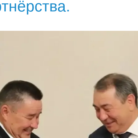
ртнёрства.
Фото и видеогалерея